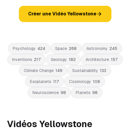
Créer une Vidéo Yellowstone
Psychology
424
Space
268
Astronomy
245
Inventions
217
Geology
182
Architecture
157
Climate Change
149
Sustainability
133
Exoplanets
117
Cosmology
106
Neuroscience
98
Planets
98
Vidéos Yellowstone