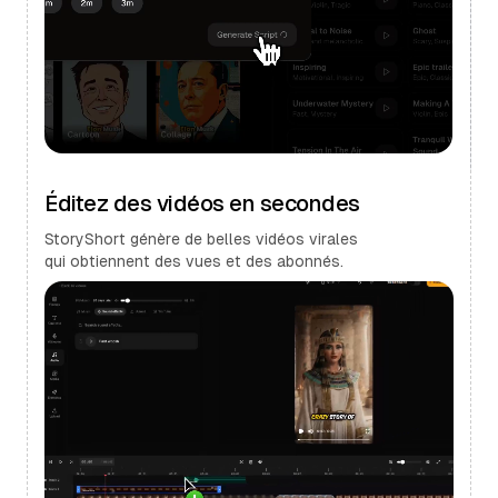
Éditez des vidéos en secondes
StoryShort génère de belles vidéos virales
qui obtiennent des vues et des abonnés.