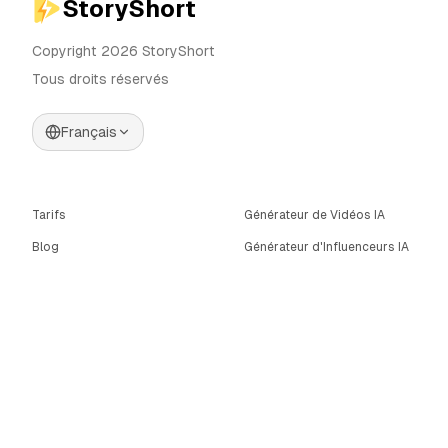
StoryShort
Copyright 2026 StoryShort
Tous droits réservés
Français
Tarifs
Générateur de Vidéos IA
Blog
Générateur d'Influenceurs IA
Contact
Générateur de Publicités IA
Outils
UGC Sora
Alternatives
Générateur de Vidéos
Longues IA
Communauté
Éditeur d'Images IA
Categories
Contrôle de Mouvement