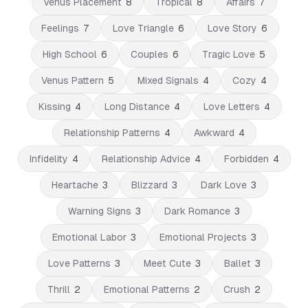
Venus Placement
8
Tropical
8
Affairs
7
Feelings
7
Love Triangle
6
Love Story
6
High School
6
Couples
6
Tragic Love
5
Venus Pattern
5
Mixed Signals
4
Cozy
4
Kissing
4
Long Distance
4
Love Letters
4
Relationship Patterns
4
Awkward
4
Infidelity
4
Relationship Advice
4
Forbidden
4
Heartache
3
Blizzard
3
Dark Love
3
Warning Signs
3
Dark Romance
3
Emotional Labor
3
Emotional Projects
3
Love Patterns
3
Meet Cute
3
Ballet
3
Thrill
2
Emotional Patterns
2
Crush
2