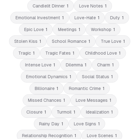
Candlelit Dinner
1
Love Notes
1
Emotional Investment
1
Love-Hate
1
Duty
1
Epic Love
1
Meetings
1
Workshop
1
Stolen Kiss
1
School Romance
1
True Love
1
Tragic
1
Tragic Fates
1
Childhood Love
1
Intense Love
1
Dilemma
1
Charm
1
Emotional Dynamics
1
Social Status
1
Billionaire
1
Romantic Crime
1
Missed Chances
1
Love Messages
1
Closure
1
Turmoil
1
Idealization
1
Rainy Day
1
Love Signs
1
Relationship Recognition
1
Love Scenes
1