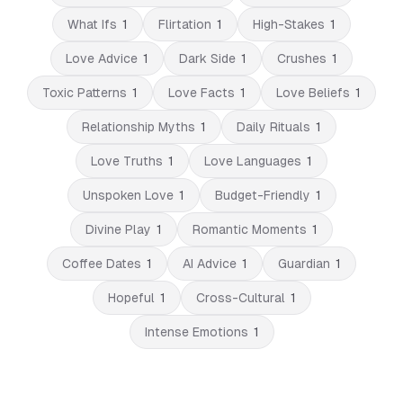
What Ifs
1
Flirtation
1
High-Stakes
1
Love Advice
1
Dark Side
1
Crushes
1
Toxic Patterns
1
Love Facts
1
Love Beliefs
1
Relationship Myths
1
Daily Rituals
1
Love Truths
1
Love Languages
1
Unspoken Love
1
Budget-Friendly
1
Divine Play
1
Romantic Moments
1
Coffee Dates
1
AI Advice
1
Guardian
1
Hopeful
1
Cross-Cultural
1
Intense Emotions
1