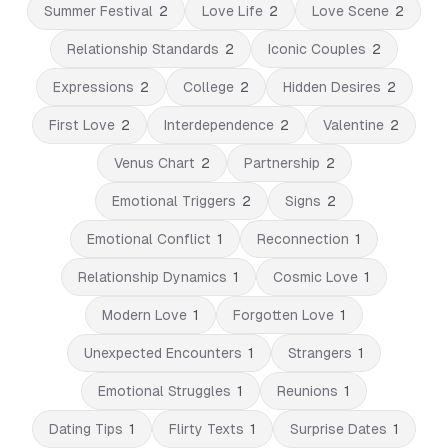
Summer Festival
2
Love Life
2
Love Scene
2
Relationship Standards
2
Iconic Couples
2
Expressions
2
College
2
Hidden Desires
2
First Love
2
Interdependence
2
Valentine
2
Venus Chart
2
Partnership
2
Emotional Triggers
2
Signs
2
Emotional Conflict
1
Reconnection
1
Relationship Dynamics
1
Cosmic Love
1
Modern Love
1
Forgotten Love
1
Unexpected Encounters
1
Strangers
1
Emotional Struggles
1
Reunions
1
Dating Tips
1
Flirty Texts
1
Surprise Dates
1