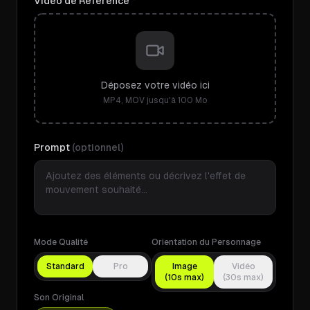
Vidéo de Référence *
Déposez votre vidéo ici
MP4, MOV jusqu'à 100 Mo
Prompt
(optionnel)
Mode Qualité
Orientation du Personnage
Standard
Pro
Image
Vidéo
(10s max)
(30s max)
Son Original