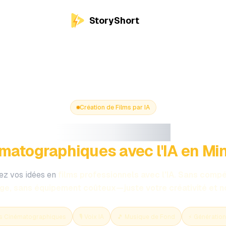
StoryShort
Création de Films par IA
Créez des Films
matographiques avec l'IA en Mi
z vos idées en
films professionnels avec l'IA. Sans comp
e, sans équipement coûteux—juste votre créativité et no
ls Cinématographiques
🎙️ Voix IA
🎵 Musique de Fond
⚡ Génération