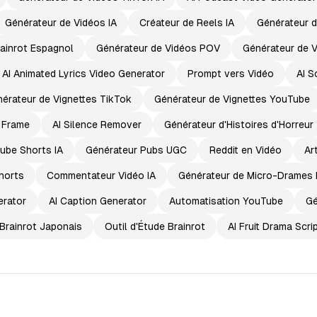
Générateur de Vidéos IA
Créateur de Reels IA
Générateur d
ainrot Espagnol
Générateur de Vidéos POV
Générateur de 
AI Animated Lyrics Video Generator
Prompt vers Vidéo
AI S
érateur de Vignettes TikTok
Générateur de Vignettes YouTube
t Frame
AI Silence Remover
Générateur d'Histoires d'Horreur
ube Shorts IA
Générateur Pubs UGC
Reddit en Vidéo
Ar
horts
Commentateur Vidéo IA
Générateur de Micro-Drames 
erator
AI Caption Generator
Automatisation YouTube
Gé
Brainrot Japonais
Outil d'Étude Brainrot
AI Fruit Drama Scri