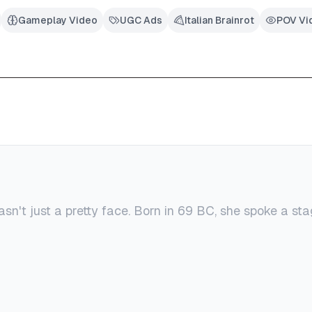
Gameplay Video
UGC Ads
Italian Brainrot
POV Vi