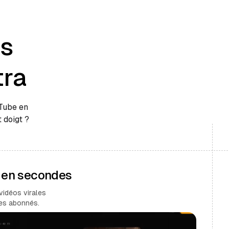
es
tra
uTube en
 doigt ?
s en secondes
vidéos virales
des abonnés.