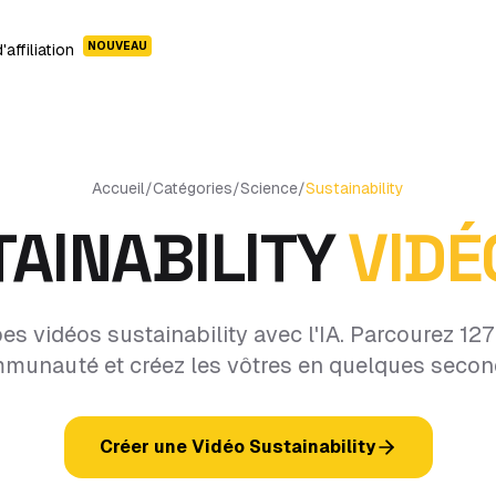
NOUVEAU
affiliation
Accueil
/
Catégories
/
Science
/
Sustainability
AINABILITY
VIDÉ
s vidéos sustainability avec l'IA. Parcourez 127
munauté et créez les vôtres en quelques secon
Créer une Vidéo Sustainability