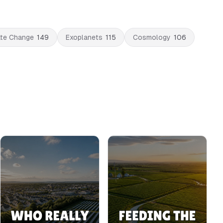
ate Change
149
Exoplanets
115
Cosmology
106