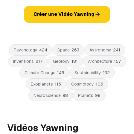
Créer une Vidéo Yawning
Psychology
424
Space
263
Astronomy
241
Inventions
217
Geology
181
Architecture
157
Climate Change
149
Sustainability
132
Exoplanets
115
Cosmology
106
Neuroscience
98
Planets
98
Vidéos Yawning