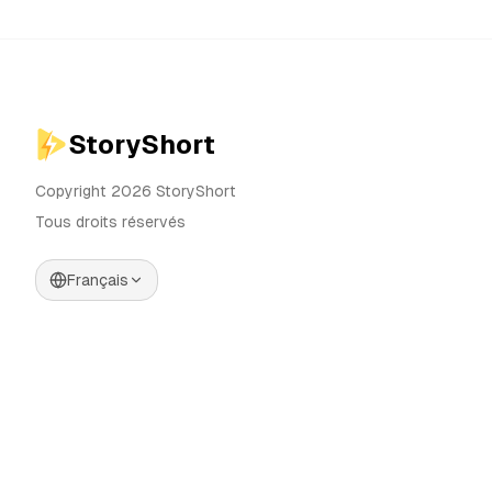
StoryShort
Copyright 2026 StoryShort
Tous droits réservés
Français
Tarifs
Générateur de Vidéos IA
Blog
Générateur d'Influenceurs IA
Contact
Générateur de Publicités IA
Outils
UGC Sora