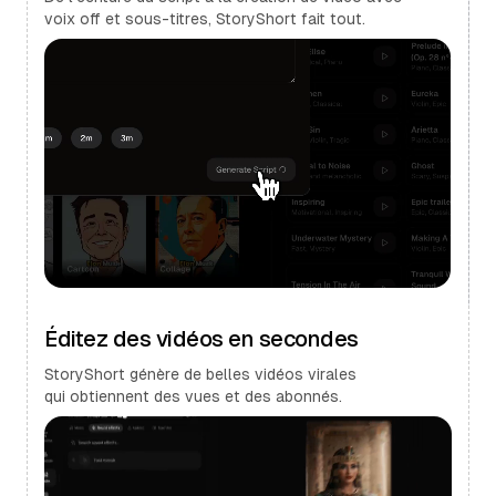
voix off et sous-titres, StoryShort fait tout.
Éditez des vidéos en secondes
StoryShort génère de belles vidéos virales
qui obtiennent des vues et des abonnés.