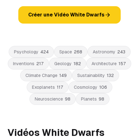
Créer une Vidéo White Dwarfs
Psychology
424
Space
268
Astronomy
243
Inventions
217
Geology
182
Architecture
157
Climate Change
149
Sustainability
132
Exoplanets
117
Cosmology
106
Neuroscience
98
Planets
98
Vidéos White Dwarfs