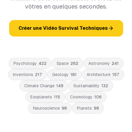
vôtres en quelques secondes.
Créer une Vidéo Survival Techniques
Psychology
422
Space
262
Astronomy
241
Inventions
217
Geology
181
Architecture
157
Climate Change
149
Sustainability
132
Exoplanets
115
Cosmology
106
Neuroscience
98
Planets
98