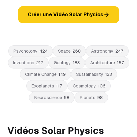
Créer une Vidéo Solar Physics
Psychology
424
Space
268
Astronomy
247
Inventions
217
Geology
183
Architecture
157
Climate Change
149
Sustainability
133
Exoplanets
117
Cosmology
106
Neuroscience
98
Planets
98
Vidéos Solar Physics