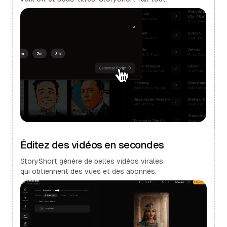
Éditez des vidéos en secondes
StoryShort génère de belles vidéos virales
qui obtiennent des vues et des abonnés.