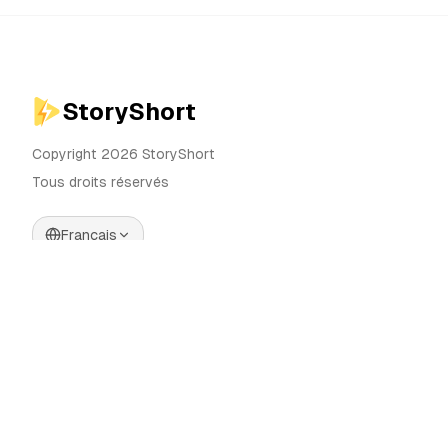
StoryShort
Copyright 2026 StoryShort
Tous droits réservés
Français
Tarifs
Générateur de Vidéos IA
Blog
Générateur d'Influenceurs IA
Contact
Générateur de Publicités IA
Outils
UGC Sora
Alternatives
Générateur de Vidéos