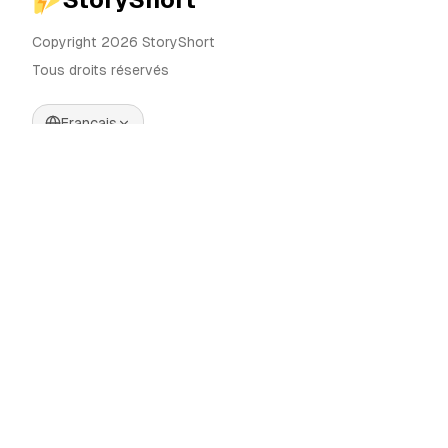
Copyright 2026 StoryShort
Tous droits réservés
Français
Tarifs
Générateur de Vidéos IA
Blog
Générateur d'Influenceurs IA
Contact
Générateur de Publicités IA
Outils
UGC Sora
Alternatives
Générateur de Vidéos
Longues IA
Communauté
Éditeur d'Images IA
Categories
Contrôle de Mouvement
Automate AI UGC