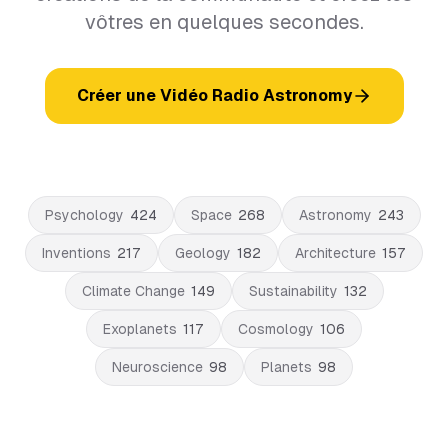
vôtres en quelques secondes.
Créer une Vidéo Radio Astronomy
Psychology
424
Space
268
Astronomy
243
Inventions
217
Geology
182
Architecture
157
Climate Change
149
Sustainability
132
Exoplanets
117
Cosmology
106
Neuroscience
98
Planets
98