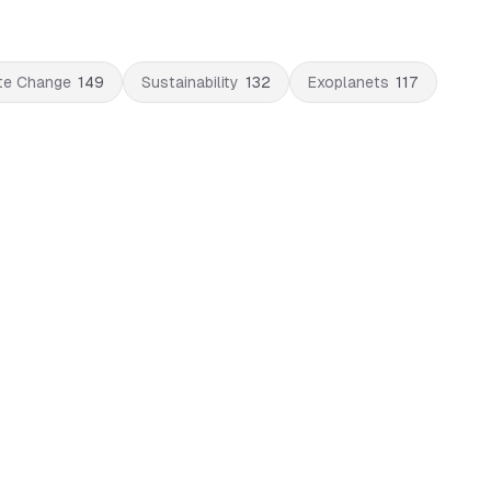
te Change
149
Sustainability
132
Exoplanets
117