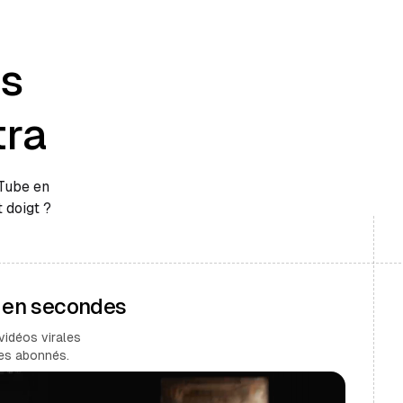
es
tra
uTube en
 doigt ?
s en secondes
vidéos virales
des abonnés.