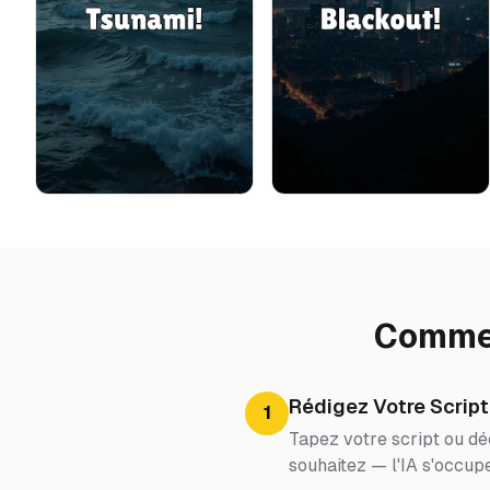
Commen
Rédigez Votre Script
1
Tapez votre script ou dé
souhaitez — l'IA s'occupe