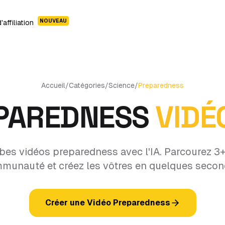
NOUVEAU
affiliation
Accueil
/
Catégories
/
Science
/
Preparedness
PAREDNESS
VIDÉ
es vidéos preparedness avec l'IA. Parcourez 3+
munauté et créez les vôtres en quelques secon
Créer une Vidéo Preparedness