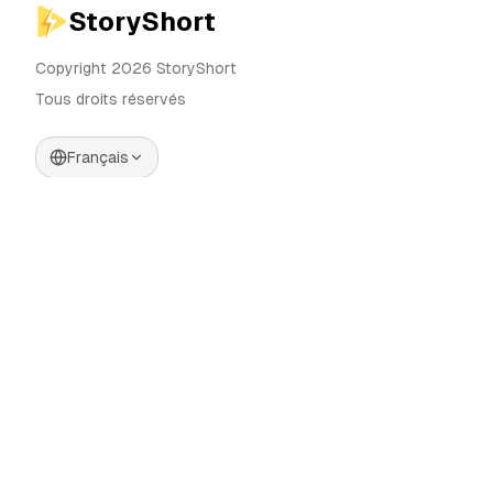
StoryShort
Copyright 2026 StoryShort
Tous droits réservés
Français
Tarifs
Générateur de Vidéos IA
Blog
Générateur d'Influenceurs IA
Contact
Générateur de Publicités IA
Outils
UGC Sora
Alternatives
Générateur de Vidéos
Longues IA
Communauté
Éditeur d'Images IA
Categories
Contrôle de Mouvement