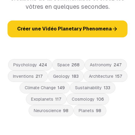
vôtres en quelques secondes.
Créer une Vidéo Planetary Phenomena
Psychology
424
Space
268
Astronomy
247
Inventions
217
Geology
183
Architecture
157
Climate Change
149
Sustainability
133
Exoplanets
117
Cosmology
106
Neuroscience
98
Planets
98