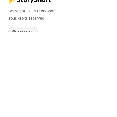
Copyright 2026 StoryShort
Tous droits réservés
Français
Tarifs
Générateur de Vidéos IA
Blog
Générateur d'Influenceurs IA
Contact
Générateur de Publicités IA
Outils
UGC Sora
Alternatives
Générateur de Vidéos
Longues IA
Communauté
Éditeur d'Images IA
Categories
Contrôle de Mouvement
Automate AI UGC