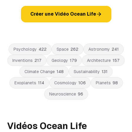
Créer une Vidéo Ocean Life
Psychology
422
Space
262
Astronomy
241
Inventions
217
Geology
179
Architecture
157
Climate Change
148
Sustainability
131
Exoplanets
114
Cosmology
106
Planets
98
Neuroscience
96
Vidéos Ocean Life