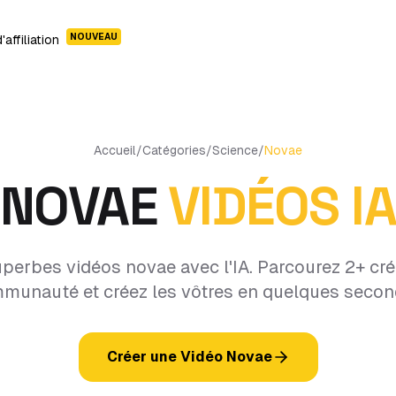
NOUVEAU
affiliation
Accueil
/
Catégories
/
Science
/
Novae
NOVAE
VIDÉOS I
perbes vidéos novae avec l'IA. Parcourez 2+ cré
munauté et créez les vôtres en quelques secon
Créer une Vidéo Novae