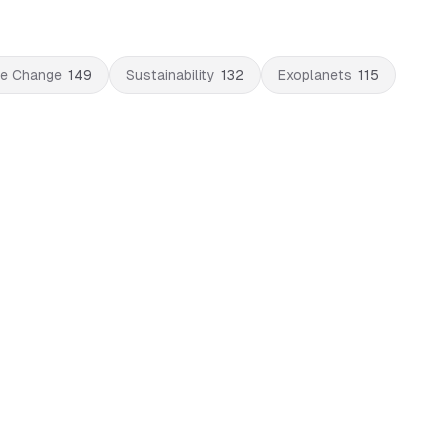
te Change
149
Sustainability
132
Exoplanets
115