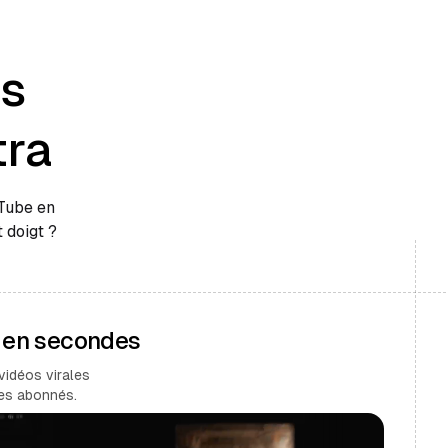
es
tra
uTube en
 doigt ?
s en secondes
vidéos virales
des abonnés.