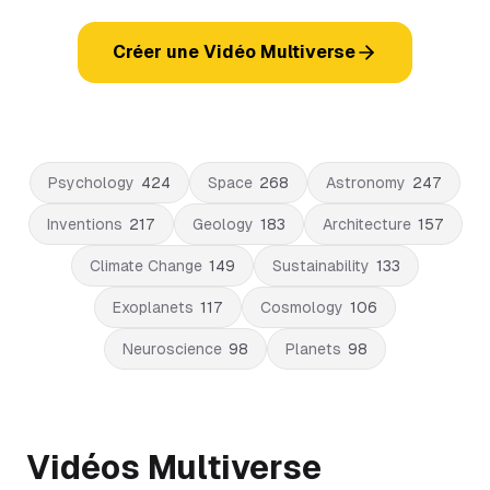
Créer une Vidéo Multiverse
Psychology
424
Space
268
Astronomy
247
Inventions
217
Geology
183
Architecture
157
Climate Change
149
Sustainability
133
Exoplanets
117
Cosmology
106
Neuroscience
98
Planets
98
Vidéos Multiverse