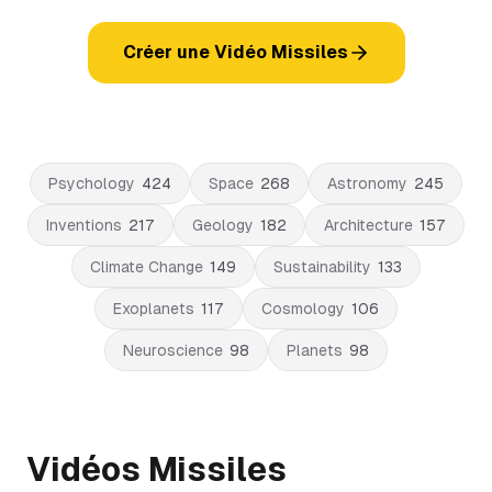
Créer une Vidéo Missiles
Psychology
424
Space
268
Astronomy
245
Inventions
217
Geology
182
Architecture
157
Climate Change
149
Sustainability
133
Exoplanets
117
Cosmology
106
Neuroscience
98
Planets
98
Vidéos Missiles