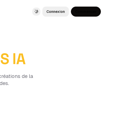
Connexion
Commencer
Toggle theme
S IA
réations de la
des.