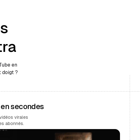
es
tra
uTube en
 doigt ?
s en secondes
vidéos virales
des abonnés.