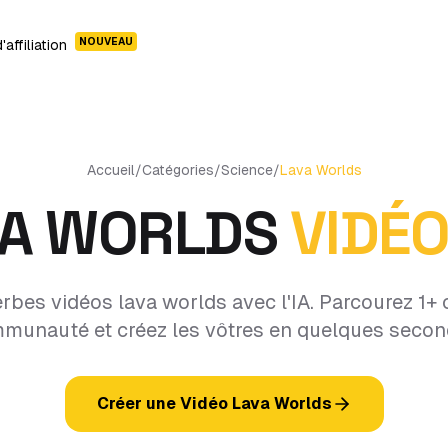
NOUVEAU
affiliation
Accueil
/
Catégories
/
Science
/
Lava Worlds
VA WORLDS
VIDÉO
rbes vidéos lava worlds avec l'IA. Parcourez 1+ c
munauté et créez les vôtres en quelques secon
Créer une Vidéo Lava Worlds