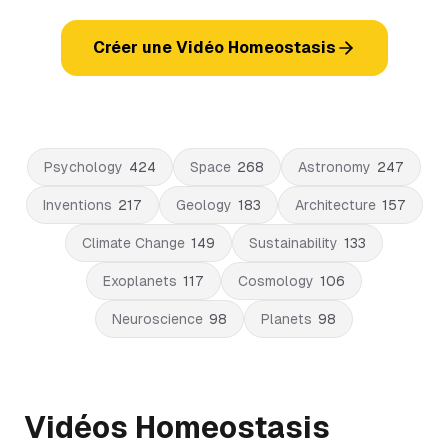
Créer une Vidéo Homeostasis
Psychology
424
Space
268
Astronomy
247
Inventions
217
Geology
183
Architecture
157
Climate Change
149
Sustainability
133
Exoplanets
117
Cosmology
106
Neuroscience
98
Planets
98
Vidéos Homeostasis