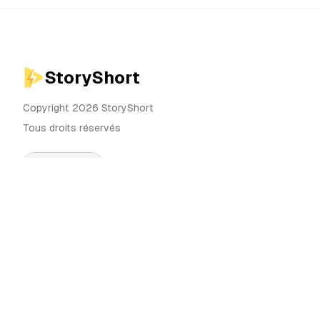
StoryShort
Copyright 2026 StoryShort
Tous droits réservés
Français
Tarifs
Générateur de Vidéos IA
Blog
Générateur d'Influenceurs IA
Contact
Générateur de Publicités IA
Outils
UGC Sora
Alternatives
Générateur de Vidéos