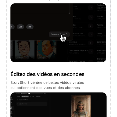
Éditez des vidéos en secondes
StoryShort génère de belles vidéos virales
qui obtiennent des vues et des abonnés.