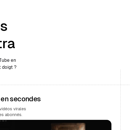
es
tra
uTube en
 doigt ?
s en secondes
vidéos virales
des abonnés.