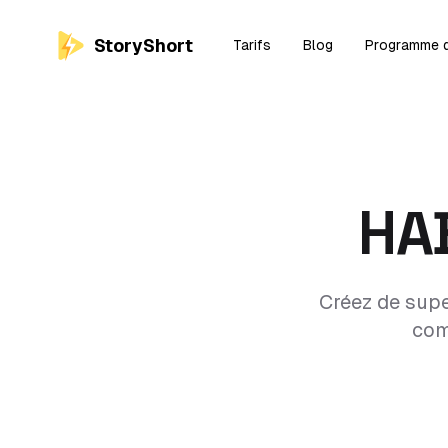
StoryShort
Tarifs
Blog
Programme d'
HAB
Créez de super
com