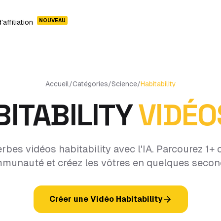
NOUVEAU
affiliation
Accueil
/
Catégories
/
Science
/
Habitability
ITABILITY
VIDÉO
bes vidéos habitability avec l'IA. Parcourez 1+ 
munauté et créez les vôtres en quelques secon
Créer une Vidéo Habitability