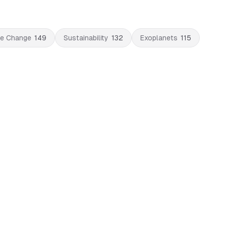
te Change
149
Sustainability
132
Exoplanets
115