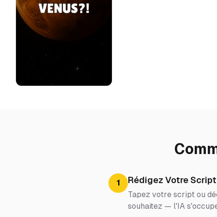
Comme
Rédigez Votre Script
1
Tapez votre script ou déc
souhaitez — l'IA s'occupe