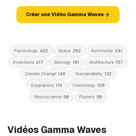
Créer une Vidéo Gamma Waves
Psychology
422
Space
262
Astronomy
241
Inventions
217
Geology
181
Architecture
157
Climate Change
149
Sustainability
132
Exoplanets
115
Cosmology
106
Neuroscience
98
Planets
98
Vidéos Gamma Waves