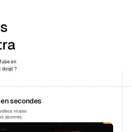
es
tra
uTube en
 doigt ?
s en secondes
vidéos virales
des abonnés.