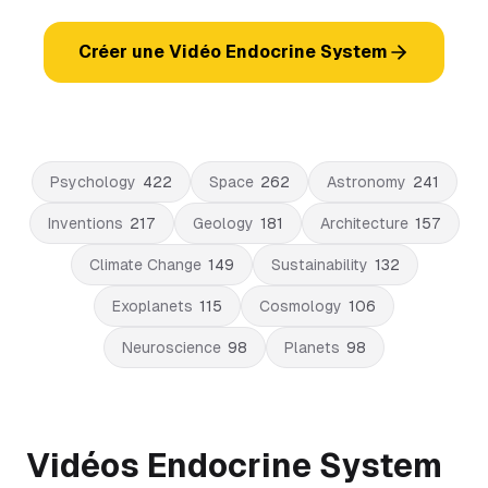
Créer une Vidéo Endocrine System
Psychology
422
Space
262
Astronomy
241
Inventions
217
Geology
181
Architecture
157
Climate Change
149
Sustainability
132
Exoplanets
115
Cosmology
106
Neuroscience
98
Planets
98
Vidéos Endocrine System