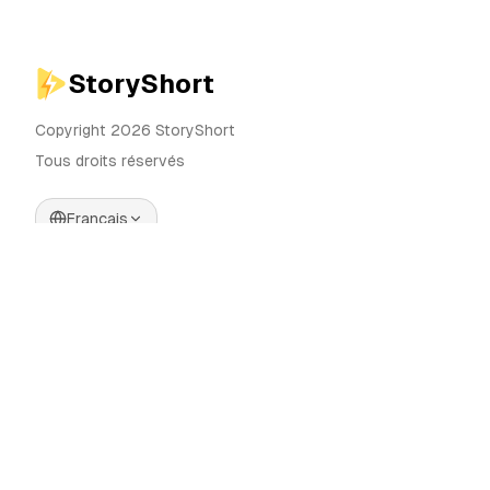
StoryShort
Copyright 2026 StoryShort
Tous droits réservés
Français
Tarifs
Générateur de Vidéos IA
Blog
Générateur d'Influenceurs IA
Contact
Générateur de Publicités IA
Outils
UGC Sora
Alternatives
Générateur de Vidéos
Longues IA
Communauté