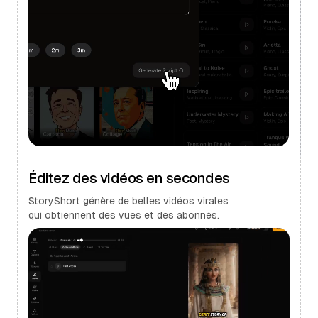
Éditez des vidéos en secondes
StoryShort génère de belles vidéos virales
qui obtiennent des vues et des abonnés.