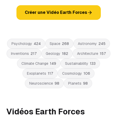
Créer une Vidéo Earth Forces
Psychology
424
Space
268
Astronomy
245
Inventions
217
Geology
182
Architecture
157
Climate Change
149
Sustainability
133
Exoplanets
117
Cosmology
106
Neuroscience
98
Planets
98
Vidéos Earth Forces