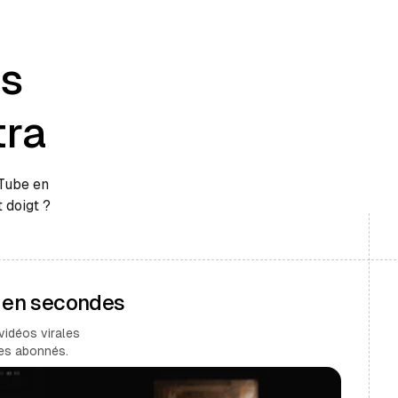
es
tra
uTube en
 doigt ?
s en secondes
vidéos virales
des abonnés.