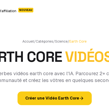
NOUVEAU
affiliation
Accueil
/
Catégories
/
Science
/
Earth Core
RTH CORE
VIDÉOS
rbes vidéos earth core avec l'IA. Parcourez 2+ c
munauté et créez les vôtres en quelques secon
Créer une Vidéo Earth Core