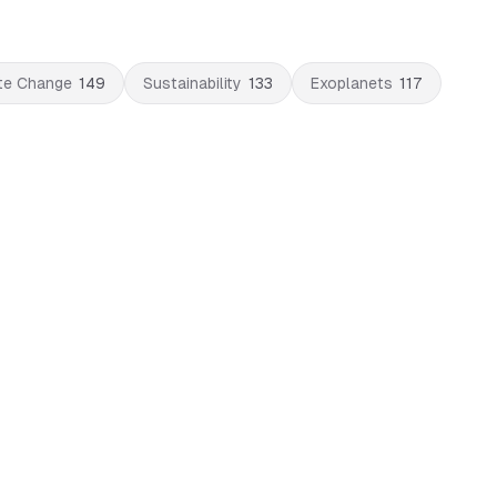
te Change
149
Sustainability
133
Exoplanets
117