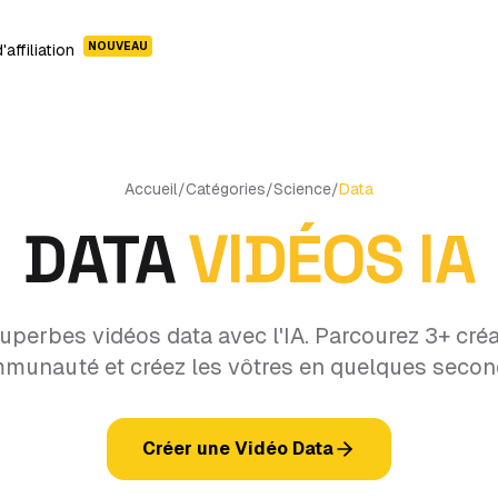
NOUVEAU
affiliation
Accueil
/
Catégories
/
Science
/
Data
DATA
VIDÉOS IA
uperbes vidéos data avec l'IA. Parcourez 3+ créa
munauté et créez les vôtres en quelques secon
Créer une Vidéo Data