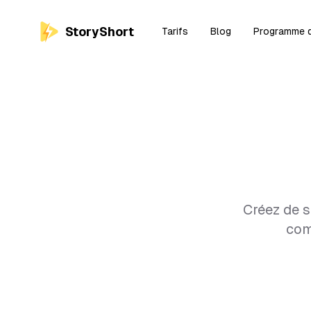
StoryShort
Tarifs
Blog
Programme d'
Créez de s
com