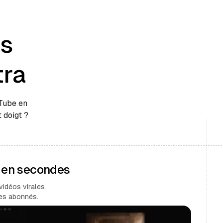
es
tra
uTube en
 doigt ?
s en secondes
vidéos virales
des abonnés.