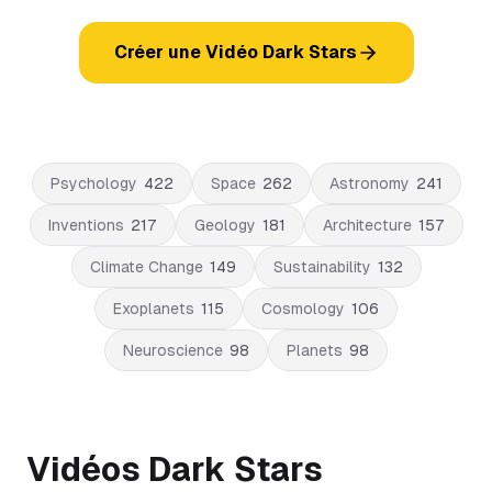
Créer une Vidéo Dark Stars
Psychology
422
Space
262
Astronomy
241
Inventions
217
Geology
181
Architecture
157
Climate Change
149
Sustainability
132
Exoplanets
115
Cosmology
106
Neuroscience
98
Planets
98
Vidéos Dark Stars