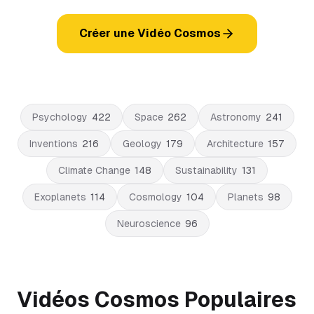
Créer une Vidéo Cosmos
Psychology
422
Space
262
Astronomy
241
Inventions
216
Geology
179
Architecture
157
Climate Change
148
Sustainability
131
Exoplanets
114
Cosmology
104
Planets
98
Neuroscience
96
Vidéos Cosmos Populaires