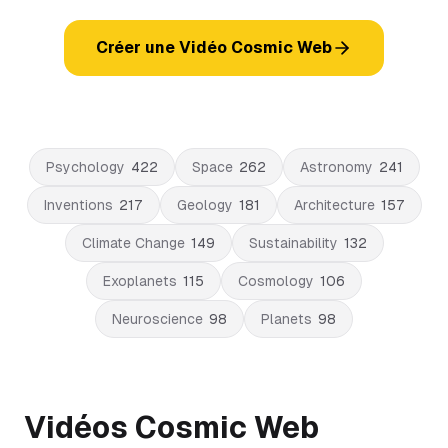
Créer une Vidéo Cosmic Web
Psychology
422
Space
262
Astronomy
241
Inventions
217
Geology
181
Architecture
157
Climate Change
149
Sustainability
132
Exoplanets
115
Cosmology
106
Neuroscience
98
Planets
98
Vidéos Cosmic Web