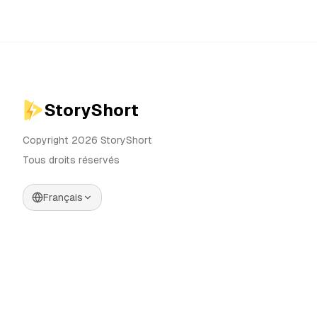
StoryShort
Copyright 2026 StoryShort
Tous droits réservés
Français
Tarifs
Générateur de Vidéos IA
Blog
Générateur d'Influenceurs IA
Contact
Générateur de Publicités IA