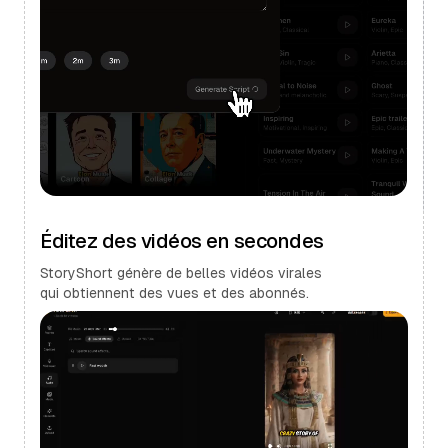
Éditez des vidéos en secondes
StoryShort génère de belles vidéos virales
qui obtiennent des vues et des abonnés.