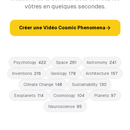
vôtres en quelques secondes.
Créer une Vidéo Cosmic Phenomena
Psychology
422
Space
261
Astronomy
241
Inventions
216
Geology
178
Architecture
157
Climate Change
148
Sustainability
130
Exoplanets
114
Cosmology
104
Planets
97
Neuroscience
95