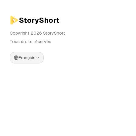
StoryShort
Copyright 2026 StoryShort
Tous droits réservés
Français
Tarifs
Générateur de Vidéos IA
Blog
Générateur d'Influenceurs IA
Contact
Générateur de Publicités IA
Outils
UGC Sora
Alternatives
Générateur de Vidéos
Longues IA
Communauté