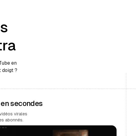
es
tra
uTube en
 doigt ?
s en secondes
vidéos virales
des abonnés.