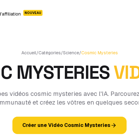
NOUVEAU
affiliation
Accueil
/
Catégories
/
Science
/
Cosmic Mysteries
C MYSTERIES
VI
es vidéos cosmic mysteries avec l'IA. Parcourez
ommunauté et créez les vôtres en quelques seco
Créer une Vidéo Cosmic Mysteries