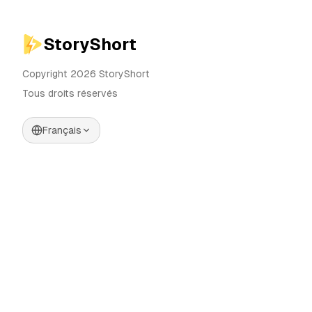
StoryShort
Copyright 2026 StoryShort
Tous droits réservés
Français
Tarifs
Générateur de Vidéos IA
Blog
Générateur d'Influenceurs IA
Contact
Générateur de Publicités IA
Outils
UGC Sora
Alternatives
Générateur de Vidéos
Longues IA
Communauté
Éditeur d'Images IA