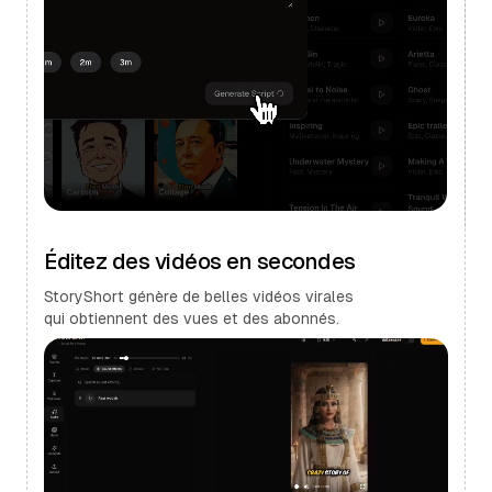
Éditez des vidéos en secondes
StoryShort génère de belles vidéos virales
qui obtiennent des vues et des abonnés.