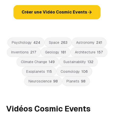
Créer une Vidéo Cosmic Events
Psychology
424
Space
263
Astronomy
241
Inventions
217
Geology
181
Architecture
157
Climate Change
149
Sustainability
132
Exoplanets
115
Cosmology
106
Neuroscience
98
Planets
98
Vidéos Cosmic Events