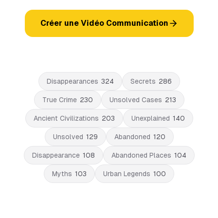
Créer une Vidéo Communication
Disappearances
324
Secrets
286
True Crime
230
Unsolved Cases
213
Ancient Civilizations
203
Unexplained
140
Unsolved
129
Abandoned
120
Disappearance
108
Abandoned Places
104
Myths
103
Urban Legends
100