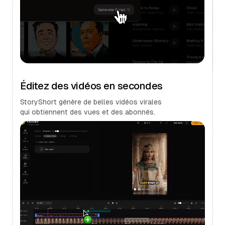
Éditez des vidéos en secondes
StoryShort génère de belles vidéos virales
qui obtiennent des vues et des abonnés.