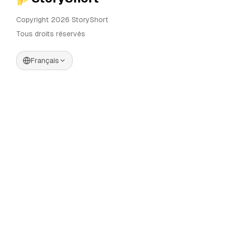
Copyright 2026 StoryShort
Tous droits réservés
Français
Tarifs
Générateur de Vidéos IA
Blog
Générateur d'Influenceurs IA
Contact
Générateur de Publicités IA
Outils
UGC Sora
Alternatives
Générateur de Vidéos
Longues IA
Communauté
Éditeur d'Images IA
Categories
Contrôle de Mouvement
Automate AI UGC