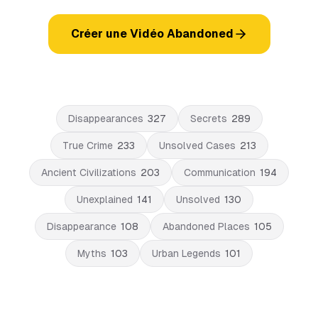
Créer une Vidéo Abandoned
Disappearances
327
Secrets
289
True Crime
233
Unsolved Cases
213
Ancient Civilizations
203
Communication
194
Unexplained
141
Unsolved
130
Disappearance
108
Abandoned Places
105
Myths
103
Urban Legends
101