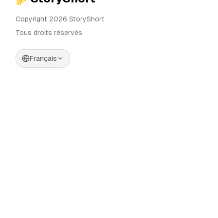
Copyright 2026 StoryShort
Tous droits réservés
Français
Tarifs
Générateur de Vidéos IA
Blog
Générateur d'Influenceurs IA
Contact
Générateur de Publicités IA
Outils
UGC Sora
Alternatives
Générateur de Vidéos
Longues IA
Communauté
Éditeur d'Images IA
Categories
Contrôle de Mouvement
Automate AI UGC