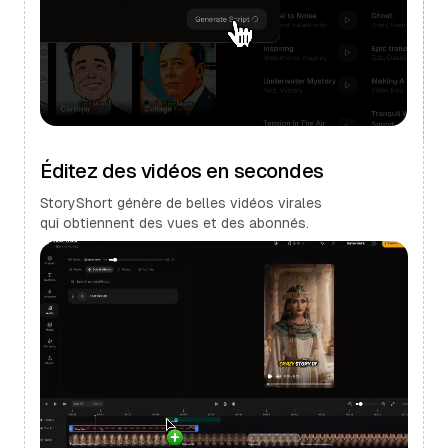
Éditez des vidéos en secondes
StoryShort génère de belles vidéos virales
qui obtiennent des vues et des abonnés.