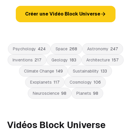
Créer une Vidéo Block Universe
Psychology
424
Space
268
Astronomy
247
Inventions
217
Geology
183
Architecture
157
Climate Change
149
Sustainability
133
Exoplanets
117
Cosmology
106
Neuroscience
98
Planets
98
Vidéos Block Universe