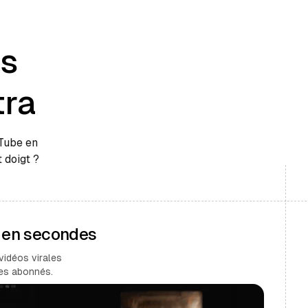
es
tra
uTube en
 doigt ?
s en secondes
vidéos virales
des abonnés.