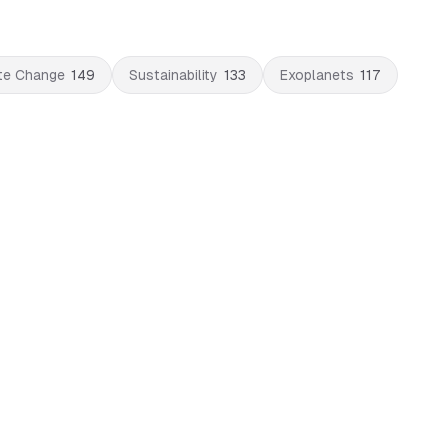
te Change
149
Sustainability
133
Exoplanets
117