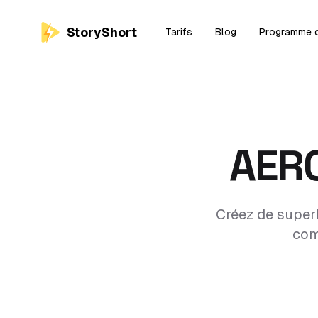
StoryShort
Tarifs
Blog
Programme d'
AER
Créez de superb
com