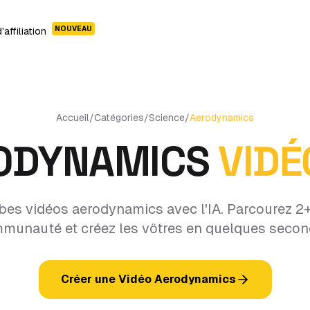
NOUVEAU
affiliation
Accueil
/
Catégories
/
Science
/
Aerodynamics
ODYNAMICS
VIDÉ
es vidéos aerodynamics avec l'IA. Parcourez 2+
munauté et créez les vôtres en quelques secon
Créer une Vidéo Aerodynamics