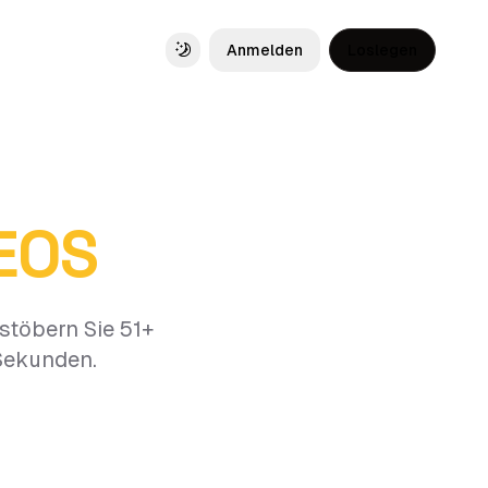
Anmelden
Loslegen
Toggle theme
DEOS
stöbern Sie 51+
 Sekunden.