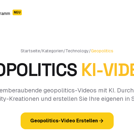
NEU
gramm
Startseite
/
Kategorien
/
Technology
/
Geopolitics
OPOLITICS
KI-VI
atemberaubende geopolitics-Videos mit KI. Durch
-Kreationen und erstellen Sie Ihre eigenen in
Geopolitics-Video Erstellen