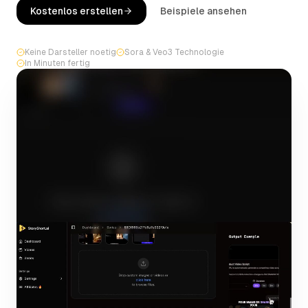
Kostenlos erstellen
Beispiele ansehen
Keine Darsteller noetig
Sora & Veo3 Technologie
In Minuten fertig