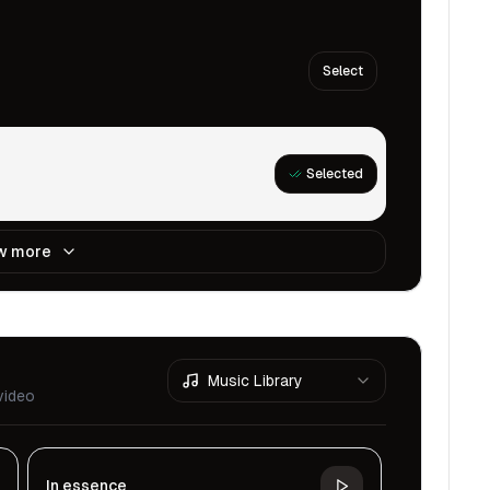
Select
Selected
w more
Music Library
video
In essence