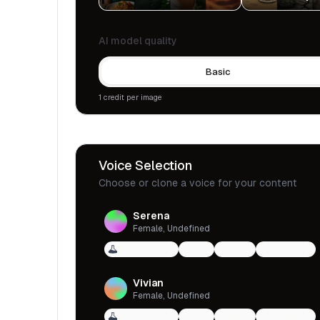
AI model quality
Basic
1 credit per image
Voice Selection
Choose or clone a voice for your content
Serena
Female, Undefined
Voice Design
qwen
female
multilingual
Vivian
Female, Undefined
Voice Design
qwen
female
multilingual