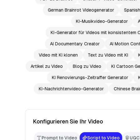
German Brainrot Videogenerator
Spanish
KI-Musikvideo-Generator
A
KI-Generator für Videos mit konsistentem 
AI Documentary Creator
AI Motion Cont
Video mit KI klonen
Text zu Video mit KI
Artikel zu Video
Blog zu Video
KI Cartoon Ge
KI Renovierungs-Zeitraffer Generator
KI-Nachrichtenvideo-Generator
Chinese Brai
Konfigurieren Sie Ihr Video
Prompt to Video
Script to Video
UGC