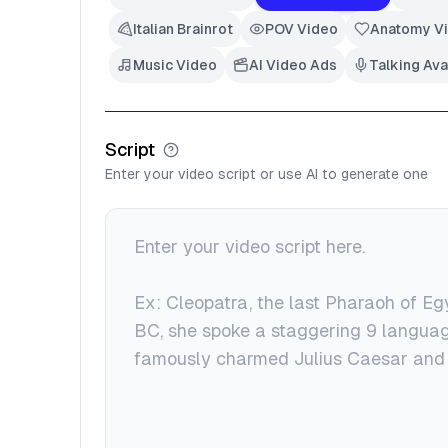
Italian Brainrot
POV Video
Anatomy V
Music Video
AI Video Ads
Talking Ava
Script
Enter your video script or use AI to generate one