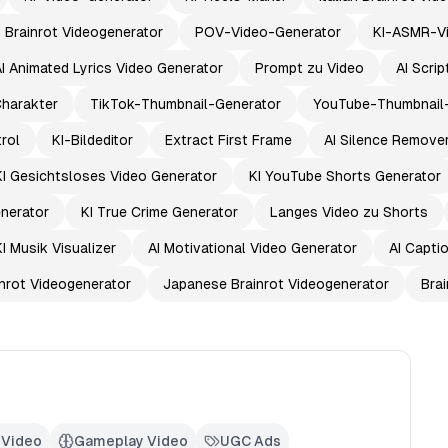
 Brainrot Videogenerator
POV-Video-Generator
KI-ASMR-V
I Animated Lyrics Video Generator
Prompt zu Video
AI Scri
Charakter
TikTok-Thumbnail-Generator
YouTube-Thumbnail
rol
KI-Bildeditor
Extract First Frame
AI Silence Remove
KI Gesichtsloses Video Generator
KI YouTube Shorts Generator
nerator
KI True Crime Generator
Langes Video zu Shorts
KI Musik Visualizer
AI Motivational Video Generator
AI Capti
nrot Videogenerator
Japanese Brainrot Videogenerator
Brai
 Video
Gameplay Video
UGC Ads