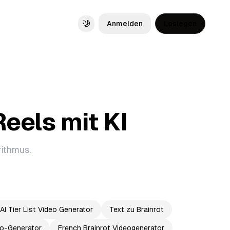
Anmelden
Loslegen
Toggle theme
Reels mit KI
rithmus.
AI Tier List Video Generator
Text zu Brainrot
deo-Generator
French Brainrot Videogenerator