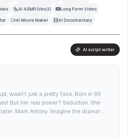
ideo
AI ASMR (Veo3)
Long Form Video
tar
AI Movie Maker
AI Documentary
AI script writer