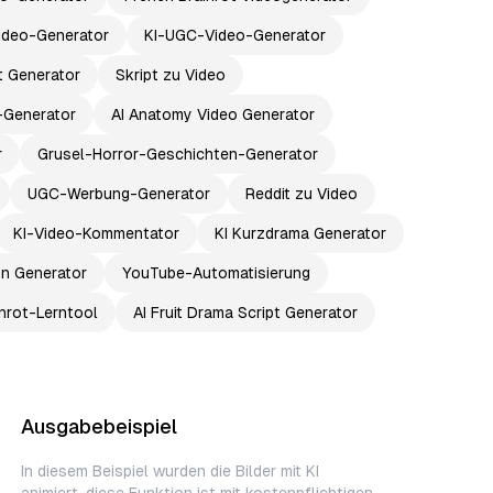
ideo-Generator
KI-UGC-Video-Generator
pt Generator
Skript zu Video
-Generator
AI Anatomy Video Generator
r
Grusel-Horror-Geschichten-Generator
UGC-Werbung-Generator
Reddit zu Video
KI-Video-Kommentator
KI Kurzdrama Generator
on Generator
YouTube-Automatisierung
nrot-Lerntool
AI Fruit Drama Script Generator
Ausgabebeispiel
In diesem Beispiel wurden die Bilder mit KI