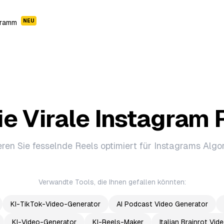
NEU
gramm
ie Virale Instagram 
ren Sie fesselnde Reels optimiert für Instagrams Algo
Verwandte Tools, die Ihnen gefallen könnten:
KI-TikTok-Video-Generator
AI Podcast Video Generator
KI-Video-Generator
KI-Reels-Maker
Italian Brainrot Vi