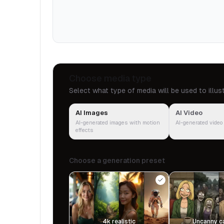
Choose media type
Select what type of media will be used to illus
AI Images
AI Video
AI-generated images with motion
AI-generated video
effects
Choose a generation preset
4k realistic
Uncanny c