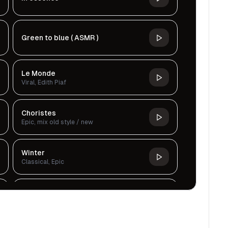
Green to blue ( ASMR )
Le Monde
Viral, Edith Piaf
Choristes
Epic, mix old style / new
Winter
Classical, Epic
Tranquil Waterfall Sound
Cinematic, Dark, Classical, Serious