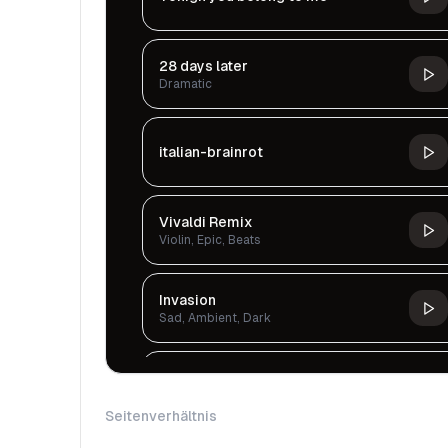
28 days later
Dramatic
italian-brainrot
Vivaldi Remix
Violin, Epic, Beats
Invasion
Sad, Ambient, Dark
Chronicles Of Tears
Sad, Ambient, Dark
Seitenverhältnis