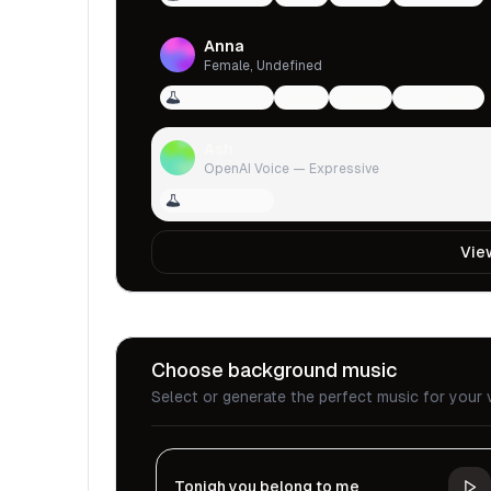
Anna
Female, Undefined
Voice Design
qwen
female
multilingual
Ash
OpenAI Voice — Expressive
Voice Design
Vie
Choose background music
Select or generate the perfect music for your 
Tonigh you belong to me