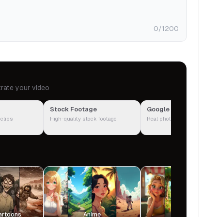
0
/1200
trate your video
Stock Footage
Google Images
 clips
High-quality stock footage
Real photos from the web
artoons
Anime
Playground