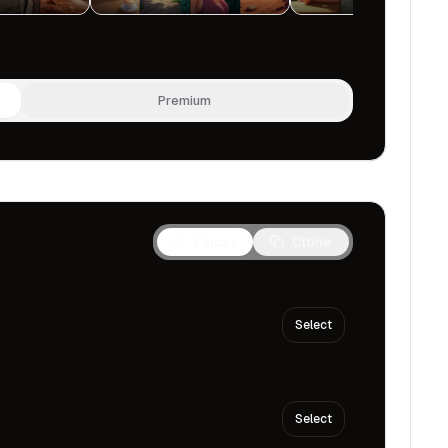
Premium
Voices
Clone
Select
Select