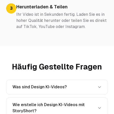
Herunterladen & Teilen
3
Ihr Video ist in Sekunden fertig. Laden Sie es in
hoher Qualität herunter oder teilen Sie es direkt
auf TikTok, YouTube oder Instagram.
Häufig Gestellte Fragen
Was sind Design KI-Videos?
Wie erstelle ich Design KI-Videos mit
StoryShort?