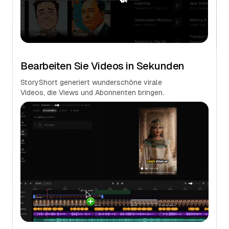
Bearbeiten Sie Videos in Sekunden
StoryShort generiert wunderschöne virale
Videos, die Views und Abonnenten bringen.