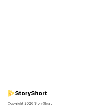
StoryShort
Copyright 2026 StoryShort