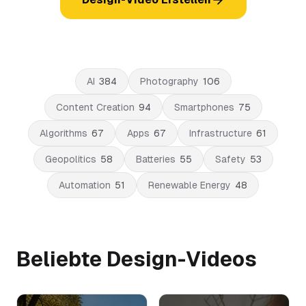
AI
384
Photography
106
Content Creation
94
Smartphones
75
Algorithms
67
Apps
67
Infrastructure
61
Geopolitics
58
Batteries
55
Safety
53
Automation
51
Renewable Energy
48
Beliebte Design-Videos