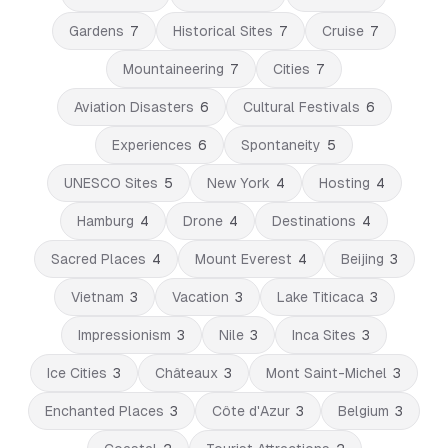
Gardens
7
Historical Sites
7
Cruise
7
Mountaineering
7
Cities
7
Aviation Disasters
6
Cultural Festivals
6
Experiences
6
Spontaneity
5
UNESCO Sites
5
New York
4
Hosting
4
Hamburg
4
Drone
4
Destinations
4
Sacred Places
4
Mount Everest
4
Beijing
3
Vietnam
3
Vacation
3
Lake Titicaca
3
Impressionism
3
Nile
3
Inca Sites
3
Ice Cities
3
Châteaux
3
Mont Saint-Michel
3
Enchanted Places
3
Côte d'Azur
3
Belgium
3