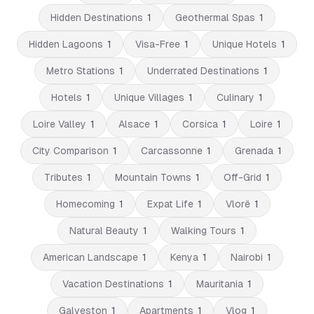
Hidden Destinations
1
Geothermal Spas
1
Hidden Lagoons
1
Visa-Free
1
Unique Hotels
1
Metro Stations
1
Underrated Destinations
1
Hotels
1
Unique Villages
1
Culinary
1
Loire Valley
1
Alsace
1
Corsica
1
Loire
1
City Comparison
1
Carcassonne
1
Grenada
1
Tributes
1
Mountain Towns
1
Off-Grid
1
Homecoming
1
Expat Life
1
Vlorë
1
Natural Beauty
1
Walking Tours
1
American Landscape
1
Kenya
1
Nairobi
1
Vacation Destinations
1
Mauritania
1
Galveston
1
Apartments
1
Vlog
1