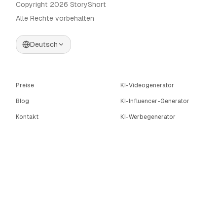
Copyright 2026 StoryShort
Alle Rechte vorbehalten
Deutsch
Preise
KI-Videogenerator
Blog
KI-Influencer-Generator
Kontakt
KI-Werbegenerator
Tools
UGC Sora
Alternativen
KI-Langform-
Videogenerator
Community
KI-Bildeditor
Categories
Bewegungssteuerung
Automate AI UGC
AI Caption Generator