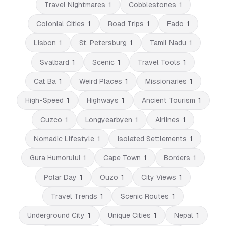
Travel Nightmares
1
Cobblestones
1
Colonial Cities
1
Road Trips
1
Fado
1
Lisbon
1
St. Petersburg
1
Tamil Nadu
1
Svalbard
1
Scenic
1
Travel Tools
1
Cat Ba
1
Weird Places
1
Missionaries
1
High-Speed
1
Highways
1
Ancient Tourism
1
Cuzco
1
Longyearbyen
1
Airlines
1
Nomadic Lifestyle
1
Isolated Settlements
1
Gura Humorului
1
Cape Town
1
Borders
1
Polar Day
1
Ouzo
1
City Views
1
Travel Trends
1
Scenic Routes
1
Underground City
1
Unique Cities
1
Nepal
1