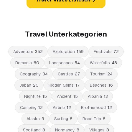
Travel Unterkategorien
Adventure
352
Exploration
159
Festivals
72
Romania
60
Landscapes
54
Waterfalls
48
Geography
34
Castles
27
Tourism
24
Japan
20
Hidden Gems
17
Beaches
16
Nightlife
15
Ancient
15
Albania
13
Camping
12
Airbnb
12
Brotherhood
12
Alaska
9
Surfing
8
Road Trip
8
Scotland
8
Normandy
8
Villages
8