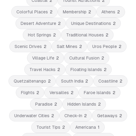
Coastal
2
Tourist Attractions
2
Colorful Places
2
Membership
2
Athens
2
Desert Adventure
2
Unique Destinations
2
Hot Springs
2
Traditional Houses
2
Scenic Drives
2
Salt Mines
2
Uros People
2
Village Life
2
Cultural Fusion
2
Travel Hacks
2
Floating Islands
2
Quetzaltenango
2
South India
2
Coastline
2
Flights
2
Versailles
2
Faroe Islands
2
Paradise
2
Hidden Islands
2
Underwater Cities
2
Check-In
2
Getaways
2
Tourist Tips
2
Americana
1