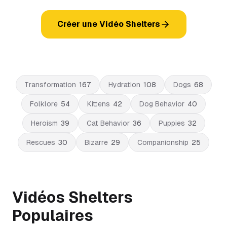
Créer une Vidéo Shelters
Transformation
167
Hydration
108
Dogs
68
Folklore
54
Kittens
42
Dog Behavior
40
Heroism
39
Cat Behavior
36
Puppies
32
Rescues
30
Bizarre
29
Companionship
25
Vidéos Shelters
Populaires