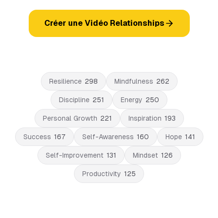
Créer une Vidéo Relationships
Resilience
298
Mindfulness
262
Discipline
251
Energy
250
Personal Growth
221
Inspiration
193
Success
167
Self-Awareness
160
Hope
141
Self-Improvement
131
Mindset
126
Productivity
125