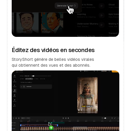
Éditez des vidéos en secondes
StoryShort génère de belles vidéos virales
qui obtiennent des vues et des abonnés.