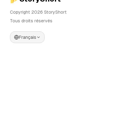
Copyright 2026 StoryShort
Tous droits réservés
Français
Tarifs
Générateur de Vidéos IA
Blog
Générateur d'Influenceurs IA
Contact
Générateur de Publicités IA
Outils
UGC Sora
Alternatives
Générateur de Vidéos
Longues IA
Communauté
Éditeur d'Images IA
Categories
Contrôle de Mouvement
Automate AI UGC