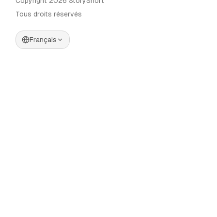
Copyright 2026 StoryShort
Tous droits réservés
Français
Tarifs
Générateur de Vidéos IA
Blog
Générateur d'Influenceurs IA
Contact
Générateur de Publicités IA
Outils
UGC Sora
Alternatives
Générateur de Vidéos
Longues IA
Communauté
Éditeur d'Images IA
Categories
Contrôle de Mouvement
Automate AI UGC
AI Caption Generator