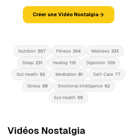
Créer une Vidéo Nostalgia
Nutrition
567
Fitness
354
Wellness
333
Sleep
231
Healing
115
Digestion
109
Gut Health
92
Meditation
81
Self-Care
77
Stress
68
Emotional Intelligence
62
Eye Health
59
Vidéos Nostalgia