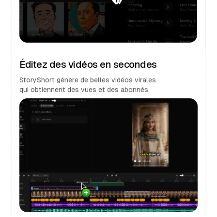
Éditez des vidéos en secondes
StoryShort génère de belles vidéos virales
qui obtiennent des vues et des abonnés.