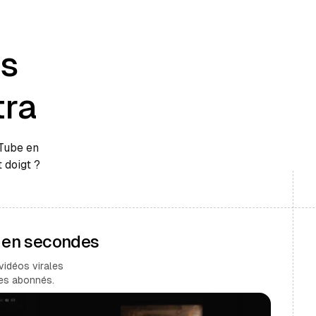
es
tra
uTube en
 doigt ?
s en secondes
vidéos virales
des abonnés.