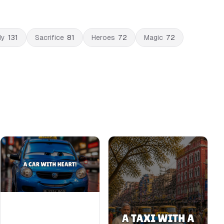
dy
131
Sacrifice
81
Heroes
72
Magic
72