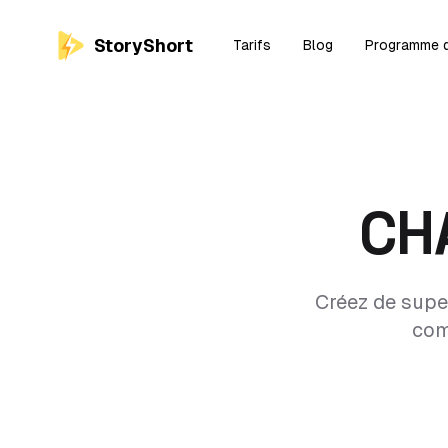
StoryShort
Tarifs
Blog
Programme d'
CH
Créez de super
com