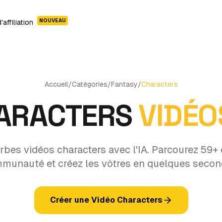
NOUVEAU
affiliation
Accueil
/
Catégories
/
Fantasy
/
Characters
ARACTERS
VIDÉO
bes vidéos characters avec l'IA. Parcourez 59+ 
munauté et créez les vôtres en quelques secon
Créer une Vidéo Characters