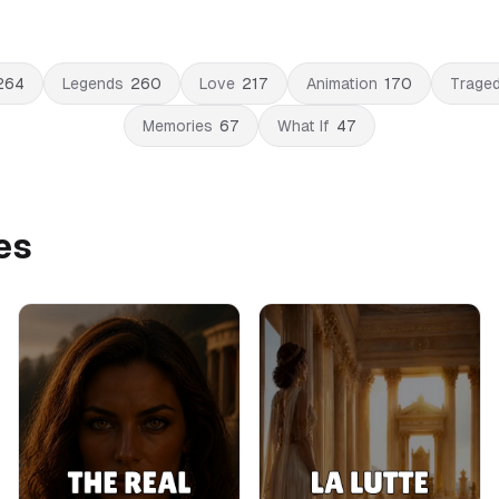
264
Legends
260
Love
217
Animation
170
Trage
Memories
67
What If
47
es