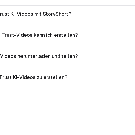
Trust KI-Videos mit StoryShort?
 Trust-Videos kann ich erstellen?
-Videos herunterladen und teilen?
 Trust KI-Videos zu erstellen?