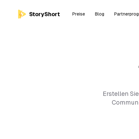
StoryShort
Preise
Blog
Partnerpro
Erstellen Si
Community