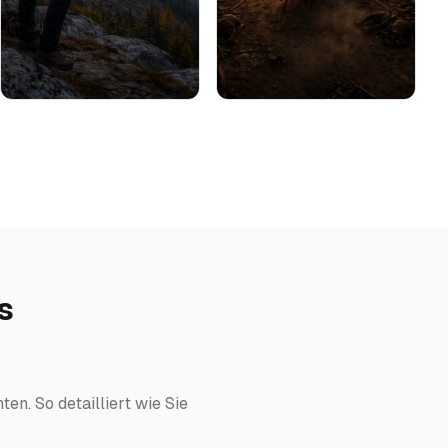
s
en. So detailliert wie Sie