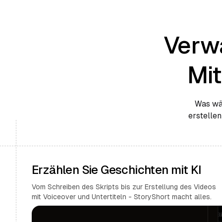
Verwa
Mi
Was wär
erstellen
Erzählen Sie Geschichten mit KI
Vom Schreiben des Skripts bis zur Erstellung des Videos
mit Voiceover und Untertiteln - StoryShort macht alles.