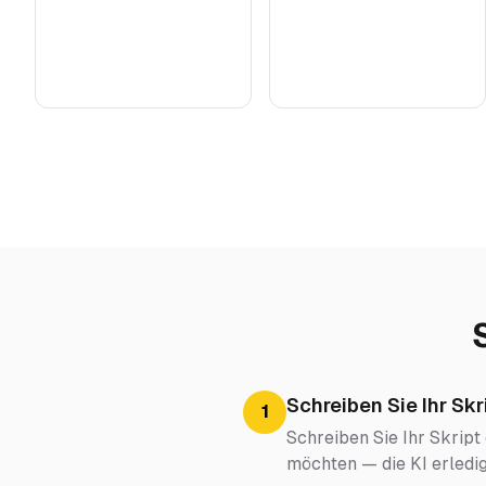
Schreiben Sie Ihr Skr
1
Schreiben Sie Ihr Skript 
möchten — die KI erledig