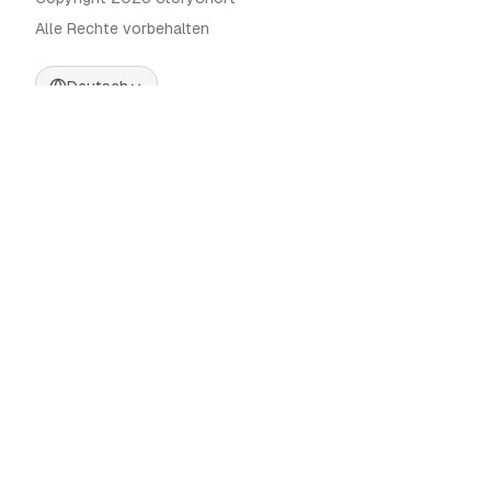
Alle Rechte vorbehalten
Deutsch
Preise
KI-Videogenerator
Blog
KI-Influencer-Generator
Kontakt
KI-Werbegenerator
Tools
UGC Sora
Alternativen
KI-Langform-
Videogenerator
Community
KI-Bildeditor
Categories
Bewegungssteuerung
Automate AI UGC
AI Caption Generator