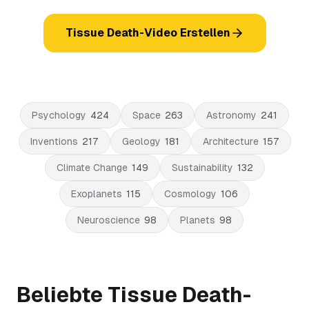
Tissue Death-Video Erstellen
Psychology
424
Space
263
Astronomy
241
Inventions
217
Geology
181
Architecture
157
Climate Change
149
Sustainability
132
Exoplanets
115
Cosmology
106
Neuroscience
98
Planets
98
Beliebte Tissue Death-