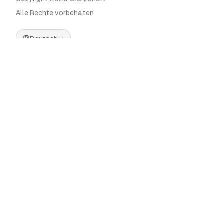
Alle Rechte vorbehalten
Deutsch
Preise
KI-Videogenerator
Blog
KI-Influencer-Generator
Kontakt
KI-Werbegenerator
Tools
UGC Sora
Alternativen
KI-Langform-
Videogenerator
Community
KI-Bildeditor
Categories
Bewegungssteuerung
Automate AI UGC
AI Caption Generator