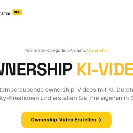
NEU
gramm
Startseite
/
Kategorien
/
Animals
/
Ownership
NERSHIP
KI-VID
 atemberaubende ownership-Videos mit KI. Durch
-Kreationen und erstellen Sie Ihre eigenen in
Ownership-Video Erstellen