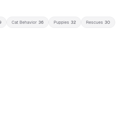
9
Cat Behavior
36
Puppies
32
Rescues
30