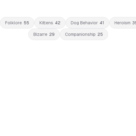
Folklore
55
Kittens
42
Dog Behavior
41
Heroism
3
Bizarre
29
Companionship
25