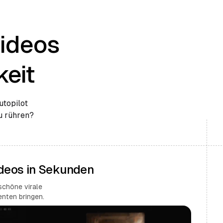
Videos
eit
utopilot
zu rühren?
ideos in Sekunden
schöne virale
nten bringen.